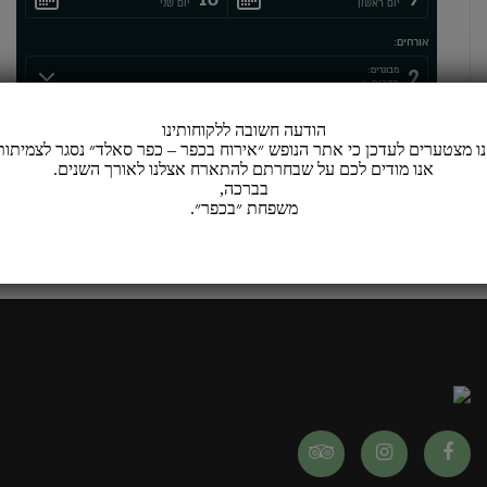
יום ראשון
יום שני
אורחים:
2
מבוגרים:
חדרים: 1
הודעה חשובה ללקוחותינו
ו מצטערים לעדכן כי אתר הנופש ״אירוח בכפר – כפר סאלד״ נסגר לצמיתות
אנו מודים לכם על שבחרתם להתארח אצלנו לאורך השנים.
בברכה,
שינוי/ביטול הזמנה קיימת
קוד קופון:
משפחת ״בכפר״.