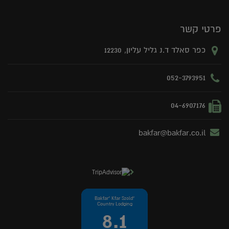
פרטי קשר
כפר סאלד ד.נ גליל עליון, 12230
052-3793951
04-6907176
bakfar@bakfar.co.il
"Bakfar" Kfar Szold
Country Lodging
8.1